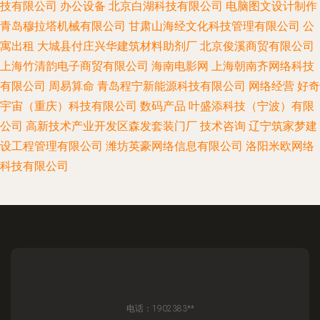
技有限公司
办公设备
北京白湖科技有限公司
电脑图文设计制作
青岛穆拉塔机械有限公司
甘肃山海经文化科技管理有限公司
公
寓出租
大城县付庄兴华建筑材料助剂厂
北京俊溪商贸有限公司
上海竹清韵电子商贸有限公司
海南电影网
上海朝南齐网络科技
有限公司
周易算命
青岛程宁新能源科技有限公司
网络经营
好奇
宇宙（重庆）科技有限公司
数码产品
叶盛添科技（宁波）有限
公司
高新技术产业开发区森发套装门厂
技术咨询
辽宁筑家梦建
设工程管理有限公司
潍坊英豪网络信息有限公司
洛阳米欧网络
科技有限公司
电话：1902383**