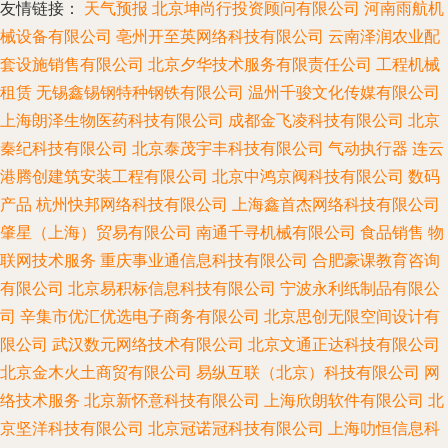
友情链接：
天气预报
北京坤尚行投资顾问有限公司
河南雨航机
械设备有限公司
亳州开至英网络科技有限公司
云南泽润农业配
套设施销售有限公司
北京夕华技术服务有限责任公司
工程机械
租赁
无锡鑫锡钢特种钢铁有限公司
温州千骏文化传媒有限公司
上海朗泽生物医药科技有限公司
成都金飞凌科技有限公司
北京
秦纪科技有限公司
北京泰茂宇丰科技有限公司
气动执行器
连云
港腾创建筑安装工程有限公司
北京中鸿京阀科技有限公司
数码
产品
杭州快邦网络科技有限公司
上海鑫首杰网络科技有限公司
肇星（上海）贸易有限公司
南通千寻机械有限公司
食品销售
物
联网技术服务
重庆事业通信息科技有限公司
合肥豪课教育咨询
有限公司
北京易积标信息科技有限公司
宁波永利纸制品有限公
司
辛集市优汇优选电子商务有限公司
北京思创无限空间设计有
限公司
武汉数元网络技术有限公司
北京文通正达科技有限公司
北京金木火土商贸有限公司
易纵互联（北京）科技有限公司
网
络技术服务
北京新怀意科技有限公司
上海欣朗软件有限公司
北
京坚洋科技有限公司
北京冠诺冠科技有限公司
上海叻恒信息科