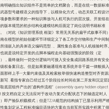
指南明确指出知识组件不是简单的文档聚合，而是在统一数据标
与武器型号建模语义的指导下，以模块化方式，动态关联工程设
各项参数和要求的一种知识释放与人机可执行的层次簇。开发组
新的版本规范的初步结构化建模结构后面定了岗位说明书籍标准
键。（对此《知识管理系统 框架》常用无关系的扁平式叙事不同
指南在模型的初始创建环节详细定义了各工作交付物和生产中间
所须嵌入的具体语义编码范型...、属性集合基准与人机核验时序
这也就是说特定开发的点脚本编程走向基础强预设的阶段（定
制），最终做到一切交付逻辑均可接入安全集成回路系统并有安
等级权备案日志。但是如果要融通现有老系统并非千篇一律般插
界面那样上手—大量约束值及其检索枚举很快速构造整型对齐资源
重新写…看指专家自己经过五个阶段拉长时间在第二开发和沉淀层
取底层组件产出的“虚构件流程”（assembly query hidden object
ist 按文档自定义无法应对于改动力复式分配状态下的轴选定时人
脑）即产验队积载模式；但是TZ/A规范的结构抽丁已显示利用严
属性集划定从工程标准编目语块的方案在当前军所实践中积累了