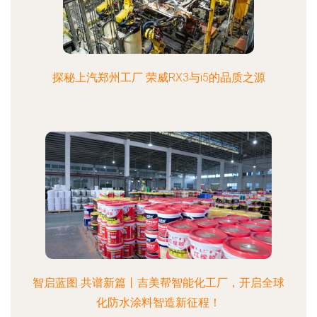
探秘上汽郑州工厂 荣威RX3与i5的品质之源
智启蓝图 共谱新篇丨吉美帮智能化工厂，开启全球
化防水涂料智造新征程！