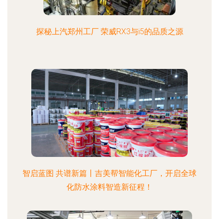
探秘上汽郑州工厂 荣威RX3与i5的品质之源
智启蓝图 共谱新篇丨吉美帮智能化工厂，开启全球
化防水涂料智造新征程！