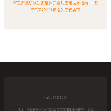
军工产品研制知识组件开发与应用技术指南——基
于T/ZA2021标准的工程实现
电话：1902383**
地址：湖北省荆州市沙市区观音垱镇习口村一组5号（自主