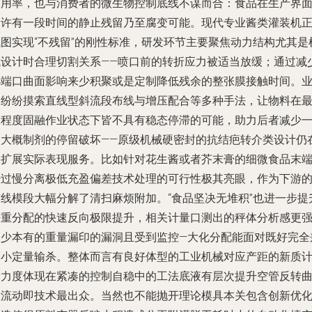
利用率，也与消费者的微生物控制底线不谋而合：食品在生产界
不许有一段时间的静止残留乃至腐变可能。现代专业酱类灌装机
试图实现“不残留”的刚性标准，研发环节主要聚焦动力结构尤其是
械设计时合理切割关系——喷口前的转折应力被适当放缓；通过减
小端口曲面影响来少积聚或是定制降低残余的整张膜接触时间。
界纷纷摸索直线型斜流段布线与增压配合等多种手法，让物料在
大程度固融作业状态下皆不具有稳态停滞的可能，助力后者减少
次大概制剂的停留破坏——原级机械硬密封的抗结疤转介类设计仍
为扩展实际表现服务。比如针对花生酱或者芥末膏的细微食品末
经过慢分离极低充盈偏差技术处理的可行性极其亮眼，作为下游
前线模段大幅分解了清扫麻烦附加。“食品坚决无堆积”也进一步提
净重分配的快速反向极限提升，相关计量口测出的秤体分析感更
不少本有的重量漏印的漏洞且受到监控—大化分配能面对既好完全
用小定量输杀。整体而言有良好体型的工业机械对应产距的新质
量力度体现在紧凑的控制自稳中的工法底液有层次提升空管反转
放流动即技术最出众。当然也不能抛开理论模具本关包含创新优