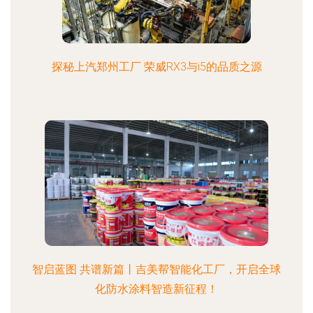
探秘上汽郑州工厂 荣威RX3与i5的品质之源
智启蓝图 共谱新篇丨吉美帮智能化工厂，开启全球
化防水涂料智造新征程！