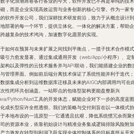
在数字化浪潮席卷各行各业的今天，软件开发已不再是单纯的技
堆砌，而是企业实现高效运营与业务创新的核心引擎。作为一家
业的软件开发公司，我们深耕技术研发前沿，致力于从概念设计
落地部署的每一个环节，提供立体化、一体化的解决方案，帮助
业跨越复杂的技术鸿沟，加速数字化愿景的实现。
对于如何在预算与未来扩展之间找到平衡点，一揽子技术合作模
吸引力愈发显著。通过集成通用开发（web/App/小程序）、定
化架构以及弹性的云技术服务并与API联动，我们能搭建企业的数
库与管理界面。例如前后端分离技术保证了系统性能并利于迭代
从数据集成分析到运维数据库迁移及未来的AIGC内部调用均可在
一次性闭环共创涵盖。一站即点的包络型架构更能盘整新兴
ava/Python/Nuxt工具的开发体态，赋能企业对下一步的高度蓝
纸化成长型应许全然透彻。我们的策略与交付则旨在以一体模式
同于本地布设的一流原型——它通透且抗艰，降低系统惯冗余而聚
公司的资源本业，依靠初始设计与精准业务集成逻辑排除风险附
生产力激发在转型到利润飞跃实现全体控制体系的目标真抵从开